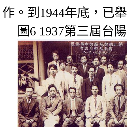
作。到
年底，已舉
1944
圖
第三屆台陽
6 1937