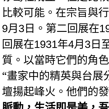
比較可能。在宗旨與行
月
日
。第二回展在
9
3
1
回展在
年
月
日
1931
4
3
質。以當時它們的角色
“畫家中的精英與台展
壇揚起峰火。他們的發
脈動，生活即是美，吾