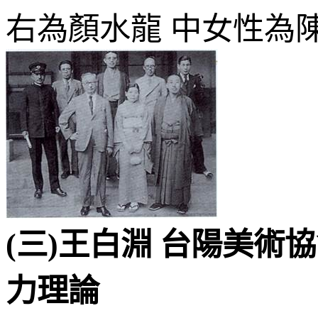
右為顏水龍
中女性為
(
三
)
王白淵 台陽美術
力理論