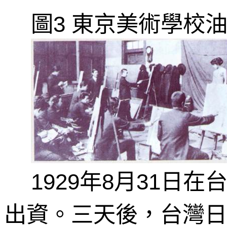
圖
東京美術學校
3
年
月
日在
1929
8
31
出資。三天後，台灣日