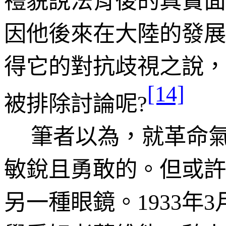
因他後來在大陸的發展
得它的對抗歧視之說，
[14]
被排除討論呢
?
筆者以為，就革命
敏銳且勇敢的。但或許
另一種眼鏡。
年
1933
3