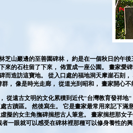
山巖邊的至善園碑林， 約是在一個秋日的午後三
下來的石柱留了下來， 佈置成一座公園。 畫家愛碑
碑而造訪這寶地。 從入口處的福地洞天摩崖石刻， 
碑群， 像是時光走廊， 從道光到昭和， 畫家開心
從遠古文明的文化累積到近代"台灣教育發祥地"
這處古蹟區。 然後寫生。 它是畫家最常用來記下滿
位虛擬的女主角撫碑揣想古人筆意。 畫家揣想那女
 觀者一眼就可以感受在碑林裡那種可以修身養性的