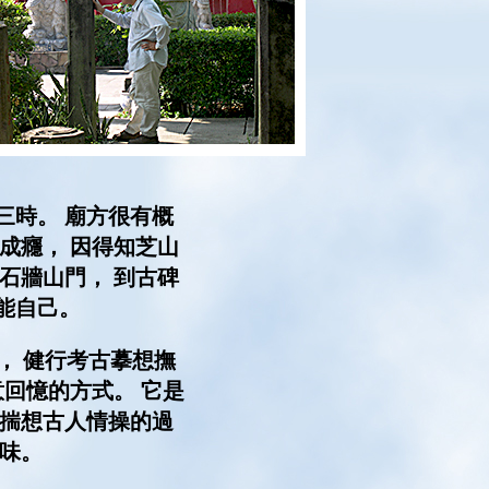
時。 廟方很有概
成癮， 因得知芝山
石牆山門， 到古碑
不能自己。
， 健行考古摹想撫
意回憶的方式。 它是
子揣想古人情操的過
興味。