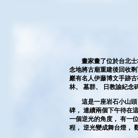
畫家畫了位於台北士林芝
念地將古廟重建後回收剩
巖有名人伊藤博文手跡古
林、 墓群、 日教諭紀念
這是一座岩石小山頭， 
碑， 連續兩個下午待在
一個逆光的角度， 有一
程， 逆光變成舞台燈，