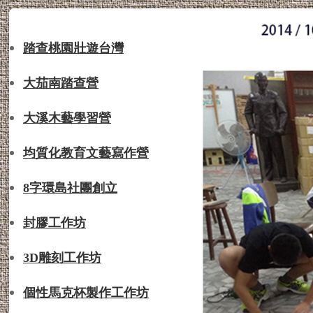
踏查桃園壯遊台灣
大茄南踏查營
大溪木藝學習營
均質化教育文藝寫作營
8字環島社團創立
封膠工作坊
3D雕刻工作坊
個性馬克杯製作工作坊